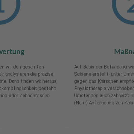
wertung
Maßn
hen wir den gesamten
Auf Basis der Befundung wi
r analysieren die präzise
Schiene erstellt, unter Ums
hne. Dann finden wir heraus,
gegen das Knirschen empfoh
ckempfindlichkeit besteht
Physiotherapie verschrieben
chen oder Zähnepressen
Umständen auch zahnärztli
(Neu-) Anfertigung von Zah