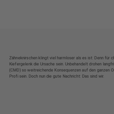
e
e
h
h
a
a
n
n
d
d
l
l
u
u
n
n
g
g
e
e
Zähneknirschen klingt viel harmloser als es ist: Denn f
n
n
Kiefergelenk die Ursache sein. Unbehandelt drohen langfr
(CMD) so weitreichende Konsequenzen auf den ganzen O
T
T
Profi sein. Doch nun die gute Nachricht: Das sind wir.
e
e
a
a
m
m
J
J
o
o
b
b