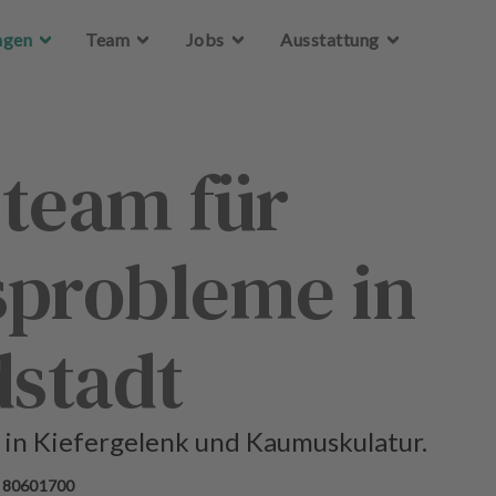
Zum Hauptinhalt springen
Zum Hauptinhalt springen
ngen
ngen
Team
Team
Jobs
Jobs
Ausstattung
Ausstattung
eteam für
sprobleme in
stadt
in Kiefergelenk und Kaumuskulatur.
 80601700