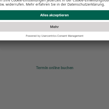
sowie der Lagebeziehnung dieser zueinander nötig sein.
In der sog. manuellen und der nachfolgenden
zahntechnisch-instrumentellen Funktionsanalyse
können die genauen Ursachen für Probleme erfasst
werden, um im Nachgang eine ursächliche Lösung zu
finden. Sprechen Sie uns an!
Termin online buchen